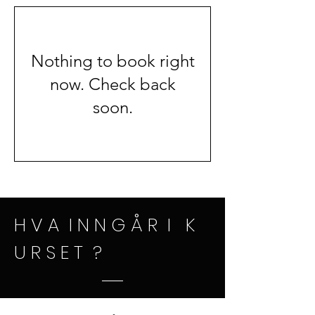
Nothing to book right
now. Check back
soon.
H V A I N N G Å R I K
U R S E T ?