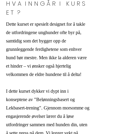
H V A I N N G Å R I K U R S
E T ?
Dette kurset er spesielt designet for å takle
de utfordringene unghunder ofte byr på,
samtidig som det bygger opp de
grunnleggende ferdighetene som enhver
hund bør mestre. Men ikke la alderen være
et hinder – vi ønsker også hjertelig
velkommen de eldre hundene til å delta!
I dette kurset dykker vi dypt inn i
konseptene av "Belønningsbasert og
Lekbasert-trening". Gjennom morsomme og
engasjerende øvelser lærer du å løse
utfordringer sammen med hunden din, uten
å sette press på dem. Vi legger vekt på